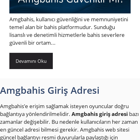
Amgbahis, kullanıcı güvenliğini ve memnuniyetini
temel alan bir bahis platformudur. Sunduğu
lisanslı ve denetimli hizmetlerle bahis severlere
güvenli bir ortam...
Devamını Oku
Amgbahis Giriş Adresi
Amgbahis’e erişim sağlamak isteyen oyuncular doğru
bağlantıya yönlendirilmelidir.
Amgbahis giriş adresi
bazı
zamanlar değişebilir. Bu nedenle kullanıcıların her zaman
en güncel adresi bilmesi gerekir. Amgbahis web sitesi
güncel bağlantıyı resmi duyurularla paylaştığı için