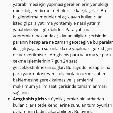
yatırabilmesi için yapması gerekenlerin yer aldığı
minik bilgilendirme metinleri ile karşılaşırlar. Bu
bilgilendirme metinlerini açıklayan kullanıcılar
istediği para yatırma yöntemiyle nasıl yatırım
yapabileceğini görebilirler. Para yatırma
yöntemleri hakkında açıklanan bilgiler içerisinde
paranın hesaplara ne zaman geçeceği ve bu paralar
ile ilgili yaşanan sorunlarda ne yapılması gerektiğini
de yer verilmiştir. Amgbahis para yatırma ve para
çekme işlemlerinin 7 gün 24 saat
gerçekleştirilmesini sağlar. Bu sayede hesaplarına
para yatırmak isteyen kullanıcıların uzun saatler
beklemesine gerek kalmaz ve işlemlerini
maksimum yarım saat içerisinde tamamlanması
sağlanır.
Amgbahis giriş
ve üyelikişlemlerinin ardından
kullanıcılar sitede kendilerine sunulan tüm oyunları
oynamanın tadını çıkarabilirler. Bu oyunlar