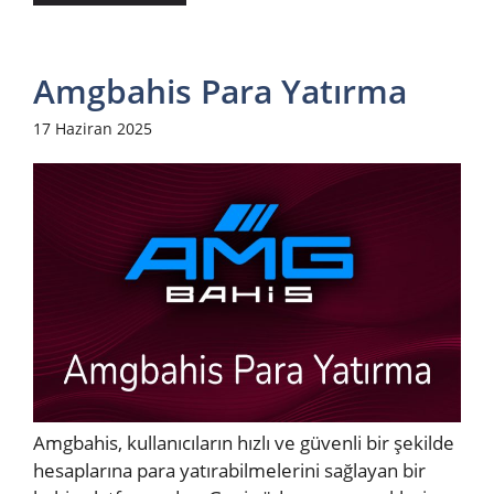
Amgbahis Para Yatırma
17 Haziran 2025
Amgbahis, kullanıcıların hızlı ve güvenli bir şekilde
hesaplarına para yatırabilmelerini sağlayan bir