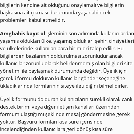
bilgilerin kendine ait olduğunu onaylamalı ve bilgilerin
başkasına ait çıkması durumunda yaşanabilecek
problemleri kabul etmelidir.
Amgbahis kayıt ol
işleminin son adımında kullanıcılardan
yaşamış oldukları ülke, yaşamış oldukları şehir, cinsiyetleri
ve ülkelerinde kullanılan para birimleri talep edilir. Bu
bilgilerden bazılarının doldurulması zorunludur ancak
kullanıcılar zorunlu olarak belirlenmemiş olan bilgileri site
yönetimi ile paylaşmak durumunda değildir. Üyelik için
gerekli formu dolduran kullanıcılar gönder seçeneğine
tıkladıklarında formlarının siteye iletildiğini bilmelidirler.
Üyelik formunu dolduran kullanıcıların sürekli olarak canlı
destek birimi veya diğer iletişim kanalları üzerinden
formum ulaştığı mı şeklinde mesaj göndermesine gerek
yoktur. Başvuru formları kısa süre içerisinde
incelendiğinden kullanıcılara geri dönüş kısa süre