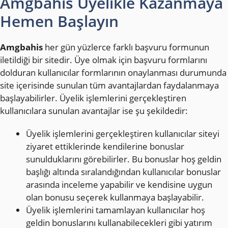
Amgbahis Üyelikle Kazanmaya
Hemen Başlayın
Amgbahis
her gün yüzlerce farklı başvuru formunun
iletildiği bir sitedir. Üye olmak için başvuru formlarını
dolduran kullanıcılar formlarının onaylanması durumunda
site içerisinde sunulan tüm avantajlardan faydalanmaya
başlayabilirler. Üyelik işlemlerini gerçekleştiren
kullanıcılara sunulan avantajlar ise şu şekildedir:
Üyelik işlemlerini gerçekleştiren kullanıcılar siteyi
ziyaret ettiklerinde kendilerine bonuslar
sunulduklarını görebilirler. Bu bonuslar hoş geldin
başlığı altında sıralandığından kullanıcılar bonuslar
arasında inceleme yapabilir ve kendisine uygun
olan bonusu seçerek kullanmaya başlayabilir.
Üyelik işlemlerini tamamlayan kullanıcılar hoş
geldin bonuslarını kullanabilecekleri gibi yatırım