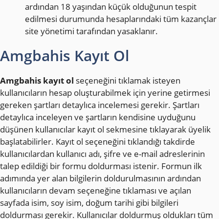
ardından 18 yaşından küçük olduğunun tespit
edilmesi durumunda hesaplarındaki tüm kazançlar
site yönetimi tarafından yasaklanır.
Amgbahis Kayıt Ol
Amgbahis kayıt ol
seçeneğini tıklamak isteyen
kullanıcıların hesap oluşturabilmek için yerine getirmesi
gereken şartları detaylıca incelemesi gerekir. Şartları
detaylıca inceleyen ve şartların kendisine uyduğunu
düşünen kullanıcılar kayıt ol sekmesine tıklayarak üyelik
başlatabilirler. Kayıt ol seçeneğini tıklandığı takdirde
kullanıcılardan kullanıcı adı, şifre ve e-mail adreslerinin
talep edildiği bir formu doldurması istenir. Formun ilk
adımında yer alan bilgilerin doldurulmasının ardından
kullanıcıların devam seçeneğine tıklaması ve açılan
sayfada isim, soy isim, doğum tarihi gibi bilgileri
doldurması gerekir. Kullanıcılar doldurmuş oldukları tüm